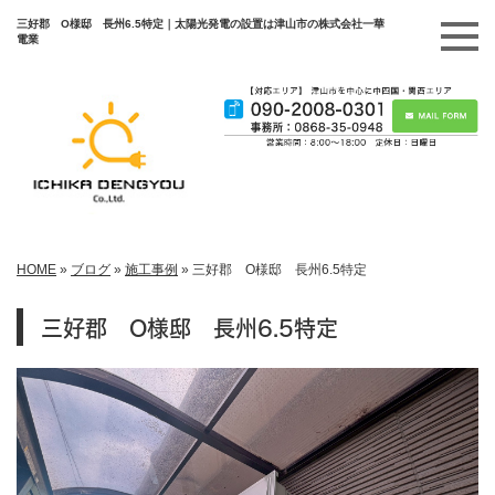
三好郡 O様邸 長州6.5特定｜太陽光発電の設置は津山市の株式会社一華
電業
HOME
»
ブログ
»
施工事例
»
三好郡 O様邸 長州6.5特定
三好郡 O様邸 長州6.5特定