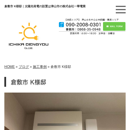
倉敷市 K様邸｜太陽光発電の設置は津山市の株式会社一華電業
HOME
»
ブログ
»
施工事例
»
倉敷市 K様邸
倉敷市 K様邸