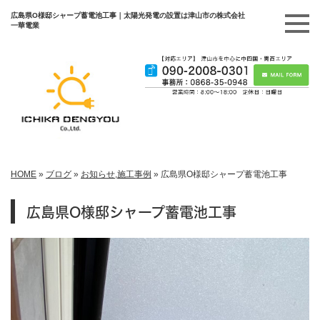
広島県O様邸シャープ蓄電池工事｜太陽光発電の設置は津山市の株式会社
一華電業
HOME
»
ブログ
»
お知らせ
,
施工事例
»
広島県O様邸シャープ蓄電池工事
広島県O様邸シャープ蓄電池工事